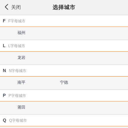
选择城市
关闭
F
F字母城市
福州
L
L字母城市
龙岩
N
N字母城市
南平
宁德
P
P字母城市
莆田
Q
Q字母城市